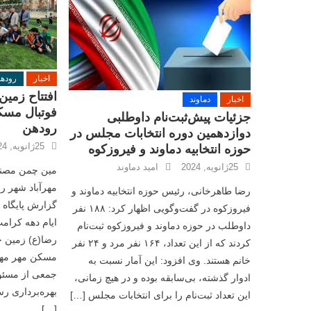
اخبار
روده
افتتاح زمي
اخبار
دماوند
فوتبال مسکن
جزئیات پیش‌ثبت‌نام داوطلبی
رودهن
دوازدهمین دوره انتخابات مجلس در
25ژانویه, 2024
حوزه انتخابیه دماوند و فیروزکوه
25ژانویه, 2024
امید دماوند
مين چمن مصنوع
مهرآباد شهر رو
رضا طاهرخانی، رئیس حوزه انتخابیه دماوند و
گزارش پایگاه خ
فیروزکوه در گفت‌وگویی اظهار کرد: ۱۸۸ نفر
ایام دهه کرامت
داوطلب در حوزه دماوند و فیروزکوه ثبت‌نام
رضا(ع) زمين چ
کردند که از این تعداد، ۱۶۴ نفر مرد و ۲۴ نفر
مسکن‌ مهر مهر
خانم هستند. وی افزود: این آمار نسبت به
جمعی از مسئول
ادوار گذشته، بی‌سابقه بوده و در هیچ زمانی،
بهره‌برداری رس
این تعداد ثبت‌نام را برای انتخابات مجلس […]
[…]