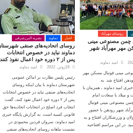
ن
روستای مهرآباد
اخبار
دماوند
نشریه البرزشرقی
ن چمن مصنوعی مینی‌
روسای اتحادیه‌های صنفی شهرستا
‌ مهر مهرآباد شهر
دماوند نباید در خصوص انتخابات
پس از ۲ دوره خود اعمال نفوذ کنند
امید دماوند
19ژوئن, 2022
امید دماوند
ی مینی‌ فوتبال مسکن‌ مهر
رئیس پلیس نظارت بر اماکن عمومی
دهن افتتاح شد. به
شهرستان دماوند با بیان اینکه روسای
بری امید دماوند ، همزمان با
اتحادیه‌های صنفی نباید در خصوص انتخابات
 و میلاد با سعادت امام
پس از ۲ دوره خود اعمال نفوذ کنند، گفت:
من مصنوعی مینی‌ فوتبال
انتخاب فرد اصلح در انتخابات اتحادیه‌ها حق
آباد شهر رودهن با حضور
قانونی کسبه است. به گزارش پایگاه خبری
ان و ورزشکاران افتتاح و به
امید دماوند، سروان فردین محمودی در
ید. در این مراسم افتتاحیه
نشست ماهانه روسای اتحادیه‌های صنفی