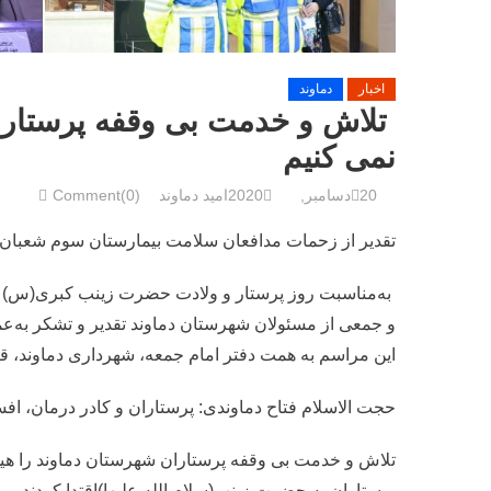
اخبار
دماوند
‌ تلاش و خدمت بی وقفه پرستار
نمی کنیم
20دسامبر, 2020
امید دماوند
Comment(0)
تقدیر از زحمات مدافعان سلامت بیمارستان سوم شعبان 
‌ به‌مناسبت روز پرستار و ولادت حضرت زینب کبری(س) 
و جمعی از مسئولان شهرستان دماوند تقدیر و تشکر به‌عم
این مراسم به همت دفتر امام جمعه، شهرداری دماوند، ق
حجت الاسلام فتاح دماوندی: پرستاران و کادر درمان، اف
تلاش و خدمت بی وقفه پرستاران شهرستان دماوند را هی
پرستاران به حضرت زینب(سلام الله علیها)اقتدا کردند.