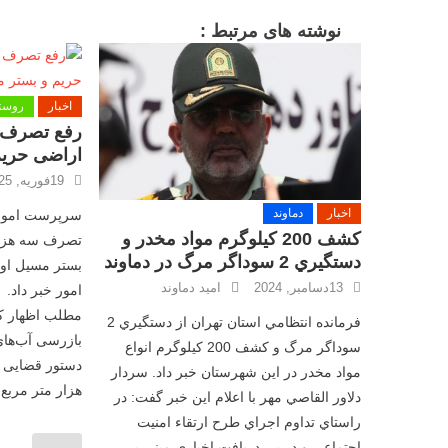
پ
نوشته های مرتبط :
ل
ی
س
اخبار
روستا
ا
م
اراضی حریم
ا
19فوریه, 2025
ک
اخبار
دماوند
سرپرست امور م
ن
کشف 200 کيلوگرم مواد مخدر و
تصرف سه هزار 
د
دستگيري 2 سوداگر مرگ در دماوند
بستر مسیل اوچ
ر
13دسامبر, 2024
امید دماوند
امور خبر داد.
م
مطلب اظهار کر
ن
فرمانده انتظامي استان تهران از دستگيري 2
بازرسی آب‌های
ا
سوداگر مرگ و کشف 200 کيلوگرم انواع
ط
مواد مخدر در اين شهرستان خبر داد. سردار
هزار متر مربع 
ق
دلاور القاصي مهر با اعلام اين خبر گفت: در
گ
راستاي تداوم اجراي طرح ارتقاء امنيت
ی
اجتماعي و در پي دريافت اخباري مبني بر