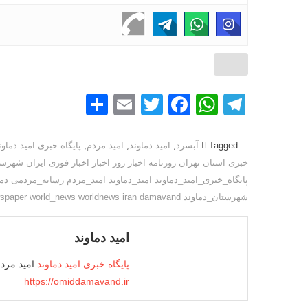
ی
،
ب
ا
ز
S
E
T
F
W
T
ر
س
h
m
wi
a
h
el
ی
ar
ail
tt
c
at
e
Tagged
آبسرد
,
امید دماوند
,
امید مردم
,
پایگاه خبری امید دماون
ا
خبری استان تهران روزنامه اخبار روز اخبار اخبار فوری ایران شهرستان دماوند rld news worldnews iran damavand
e
er
e
s
gr
ت
پایگاه_خبری_امید_دماوند امید_دماوند امید_مردم رسانه_مردمی دماو
ا
b
A
a
شهرستان_دماوند news newspaper world_news worldnews iran damavand
ق
o
p
m
ا
o
p
امید دماوند
ص
k
ن
پایگاه خبری امید دماوند
امید مرد
ا
https://omiddamavand.ir
ف
و