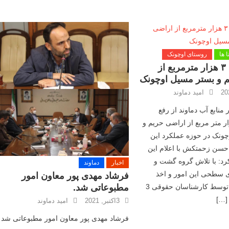
 ها
روستای اوچونک
رفع تصرف ۳ هزار مترمربع از
 و بستر مسیل اوچونک
امید دماوند
نابع آب دماوند از رفع
متر مربع از اراضی حریم و
ونک در حوزه عملکرد این
 حسن زحمتکش با اعلام این
د: با تلاش گروه گشت و
اخبار
دماوند
 سطحی این امور و اخذ
فرشاد مهدی پور معاون امور
مطبوعاتی شد.
دستور قضایی توسط کارشناسان حقوقی 3
[…]
3اکتبر, 2021
امید دماوند
فرشاد مهدی پور معاون امور مطبوعاتی شد