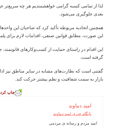
س
لذا از تمامی کسبه گرامی خواهشمندیم هر چه سریع‌تر جهت
ی
بعدی جلوگیری می‌شود.
ا
ت
ح
این صورت، مطابق قوانین صنفی، اقدامات لازم برای پلم
ا
د
این اقدام در راستای حمایت از کسب‌وکارهای قانونمند، ج
ی
گرفته است.
ه
ل
گفتنی است که نظارت‌های مشابه در سایر مناطق نیز اد
و
بازار به سمت شفافیت و نظم بیشتر حرکت کند.
ا
ز
چاپ کردن
م
خ
امید دماوند
ا
پایگاه خبری امید دماوند
ن
امید مردم و رسانه ی مردمی
گ