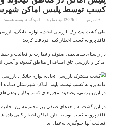
کسب توسط پلیس اماکن شهرستان
ب
6مارس, 2025
امید دماوند
دیدگاه‌ها
بسته هستند
ر
ا
فاقد پروانه کسب اخطار کتبی دریافت کردند.
ی
گ
در راستای ساماندهی صنوف و نظارت بر فعالیت واحدهای
ش
اماکن و بازرسی اتاق اصناف از مناطق گیلاوند و آبسرد ان
ت
م
ش
ت
ر
در این بازرسی، وضعیت مجوزهای کسب‌وکار و بدهی‌ها
ک
ب
ا
فاقد پروانه کسب توسط اداره اماکن اخطار کتبی داده ش
ز
فعالیت آنها جلوگیری به‌عمل آید.
ر