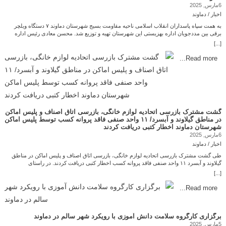
6مارس, 2025
اخبار / دماوند
به همت سپاه پاسداران انقلاب اسلامی ناحیه مقاومت بسیج شهرستان دماوند ۷ دستگاه ویلچر
برقی بین مددجویان اداره بهزیستی این شهرستان تهیه و توزیع شد. محسن معادی رئیس اداره
بهزیستی شهرستان دماوند : از تهیه وتوزیع ۷ دستگاه ویلچر برقی بین مددجویان ویلچری واجد
[...]
شرایط اداره بهزیستی این شهرستان خبر داد. محسن معادی ضمن تقدیر و تشکر از زحمات
فرماندهی سپاه انقلاب اسلامی ناحیه دماوند و واحد محرومیت‌زدایی تحت امر آن فرماندهی
Read more...
محترم، اظهار کرد: ویلچرهای برقی مذکور از بهترین برندهای موجود در بازار تهیه گردیده است.
وی افزود: ارزش هر دستگاه یک میلیارد و سیصد و پنجاه میلیون ریال و جمعاً هفت دستگاه ویلچر
به ارزش نه میلیارد و چهارصد و پنجاه میلیون ریال معادل ۹۴۵ میلیون تومان بین ۷ نفر مددجویان
این نهاد توزیع گردیده است. چاپ کردن و دریافت کتاب الکترونیکی امید دماوند پایگاه خبری امید
دماوند امید مردم و رسانه ی مردمی
گشت مشترک بازرسی اتحادیه لوازم خانگی، بازرسی اتاق اصناف و پلیس اماکن
در مناطق گیلاوند و آبسرد/ ۱۱ واحد صنفی فاقد پروانه کسب توسط پلیس اماکن
شهرستان دماوند اخطار کتبی دریافت کردند
6مارس, 2025
اخبار / دماوند
طی گشت مشترک بازرسی اتحادیه لوازم خانگی، بازرسی اتاق اصناف و پلیس اماکن در مناطق
گیلاوند و آبسرد ۱۱ واحد صنفی فاقد پروانه کسب اخطار کتبی دریافت کردند. در راستای
ساماندهی صنوف و نظارت بر فعالیت واحدهای تجاری، گشت مشترک اتحادیه لوازم خانگی
[...]
شهرستان دماوند، اداره اماکن و بازرسی اتاق اصناف از مناطق گیلاوند و آبسرد انجام شد. در این
بازرسی، وضعیت مجوزهای کسب‌وکار و بدهی‌های صنفی مورد بررسی قرار گرفت. در این گشت
Read more...
به واحدهای صنفی زیر مجموعه این اتحادیه شامل فروش لوازم خانگی، پلاستیک، کادویی و …
تعداد ۱۱ واحد صنفی فاقد پروانه کسب توسط اداره اماکن اخطار کتبی داده شد و مقرر گردید در
صورت عدم دریافت مجوزهای لازم در موقع مقرر از فعالیت آنها جلوگیری به‌عمل آید. لذا از تمامی
کسبه گرامی خواهشمندیم هر چه سریع‌تر جهت دریافت شناسه یکتا و پروانه کسب اقدام نمایند تا
برگزاری کارگروه سلامت دانش آموزی با رویکرد شهر سالم در دماوند
از بروز مشکلات بعدی جلوگیری می‌شود. همچنین اتحادیه مربوطه تأکید کرد که صاحبان این
5مارس, 2025