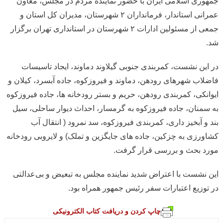
جمهوری اسلامی ایران با حضور نماینده مردم در مجلس، معاون
عمرانی استاندار، فرمانداران ۲ شهرستان، مدیران کل استان و
جمعی از مسئولین ادارات ۲ شهرستان در استانداری تهران برگزار
شد.
در این نشست، کمربندی جنوبی گیلاوند دماوند، ایجاد تاسیسات
فاضلاب شهرهای رودهن، دماوند و فیروزکوه، جاده آبسرد، کیلان و
ایوانکی، کمربندی رودهن، حریم و بستر رودخانه ها، جاده فیروزکوه
به سمنان، جاده فیروزکوه به گرمسار، احداث دیوار ساحلی، سیل
بند و آبخیز داری، کمربندی فیروزکوه، سد نمرود ( انتقال آب
کشاورزی به چزکین، جاده های جایگزین و تملک) و لایروبی رودخانه
مورد بحث و بررسی قرار گرفت.
این نشست با اعتراض شدید نماینده مجلس به تبعیض و بی‌عدالتی
در توزیع اعتبارات سفر رئیس جمهور همراه بود.
چاپ کردن و دریافت کتاب الکترونیکی