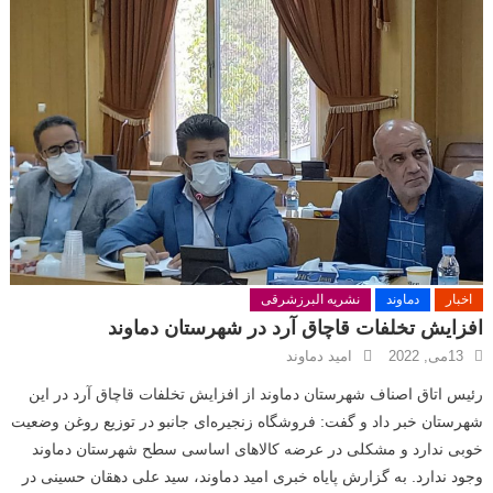
ar
ail
tt
c
at
e
e
er
e
s
gr
b
A
a
o
p
m
o
p
k
اخبار
دماوند
نشریه البرزشرقی
افزایش تخلفات قاچاق آرد در شهرستان دماوند
13می, 2022
امید دماوند
رئیس اتاق اصناف شهرستان دماوند از افزایش تخلفات قاچاق آرد در این
شهرستان خبر داد و گفت: فروشگاه زنجیره‌ای جانبو در توزیع روغن وضعیت
خوبی ندارد و مشکلی در عرضه کالاهای اساسی سطح شهرستان دماوند
وجود ندارد. به گزارش پایاه خبری امید دماوند، سید علی دهقان حسینی در