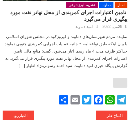
اخبار
دماوند
نشریه البرزشرقی
تامین اعتبارات اجرای کمربندی از محل تهاتر نفت مورد
پیگیری قرار می‌گیرد
28می, 2022
امید دماوند
نماینده مردم شهرستان‌های دماوند و فیروزکوه در مجلس شورای اسلامی
با بیان اینکه طبق توافقنامه ۳ جانبه عملیات اجرایی کمربندی جنوبی دماوند
حداکثر ظرف مدت 4 ماه رسما آغاز ‌می‌شود، گفت: منابع مالی تامین
اعتبارات اجرای کمربندی از محل تهاتر نفت مورد پیگیری قرار می‌گیرد. به
گزارش پایگاه خبری امید دماوند، سید احمد رسولی‌نژاد اظهار […]
S
E
T
F
W
T
h
m
wi
a
h
el
ر
e
افتتاح طرح «بهترین تابستان من» در محله مرانک شهر آبسرد
at
c
tt
ail
ar
غبارروبی گلزار شهدای دماوند به مناسبت هفته قوه قضاییه
ا
gr
s
e
er
e