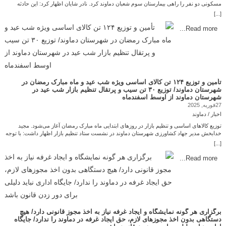
مسکونی دو نفر را راهی بیمارستان سوم شعبان دماوند کرد. نادر شایان اظهار کرد: این حادثه
حوالی ساعت ۱۴ ظهر امروز جمعه در حومه منطقه هاشمک در یک منزل باغ ويلای اتفاق افتاد که
[...]
با گزارش به سامانه ۱۱۵ اورژانس بلافاصله ماموران به محل حادثه اعزام شدند. وی افزود: در این
مکان ویلایی دو نفر خانم و آقا حدوداً ۷۰ ساله حضور داشتند که دچار گازگرفتگی شدید شده و برای
Read more...
مداوا به بیمارستان سوم شعبان منتقل شدند. رئیس اورژانس شمال شرق تهران حال مسموم‌ها
نامساعد گزارش شده است. شایان به شهروندان توصیه کرد که هنگام نصب سیستم‌های
گرمایشی و اتصالات استاندارد استفاده کرده و از مسدود نبودن مسیر دودکش اطمینان حاصل
کنند. وی عنوان کرد: گاز مونوکسیدکربن بی‌رنگ و بی‌بو بوده که بر اثر احتراق ناقص سوخت هنگام
روشن بودن وسایل گازی ازجمله بخاری، آبگرمکن، شومینه و اجاق‌گاز تولید شده و به علت
سیستم تهویه نامناسب (دودکش) و بسته بودن محیط، ایجاد مسمومیت می‌کند. رئیس اورژانس
شمال شرق تهران تاکید کرد: سردرد مبهم، ضعف عضلانی و سرگیجه،حالت تهوع و استفراغ، تنگی
تأمین و توزیع ۱۲۴ تن کالای اساسی ویژه شب عید و ماه مبارک رمضان در
نفس، گیجی و خواب آلودگی، تاری دید و تشنج ازجمله علایم مسمومیت با گاز مونوکسیدکربن
شهرستان دماوند/ توزیع ۳۰ تن سیب و پرتقال تنظیم بازار شب عید در
است. انتهای پیام/ چاپ کردن و دریافت کتاب الکترونیکی امید دماوند پایگاه خبری امید دماوند امید
شهرستان دماوند از اوسط اسفندماه
مردم و رسانه ی مردمی
27فوریه, 2025
اخبار / دماوند
توزیع کالاهای اساسی و تنظیم بازار در روزهای ابتدایی ماه مبارک رمضان آغاز می‌شود. مجید
خدابخش مدیر جهاد کشاورزی شهرستان دماوند در نشست ستاد تنظیم بازار اظهار داشت: با توجه
به نزدیک بودن ایام ماه مبارک رمضان و عید نوروز و مصادف بودن این ایام با یکدیگر تامین کالاهای
[...]
اساسی به میزان لازم و با قیمت مناسب از اهمیت بسیار بالایی برخوردار است که طی هماهنگی
سازمان جهاد کشاورزی استان تهران به اندازه کافی و با قیمت مناسب تامین شوند تا به دست
Read more...
مصرف کننده برسند. وی افزود: توزیع کالاهای اساسی و تنظیم بازار در روزهای ابتدایی ماه مبارک
رمضان آغاز می‌شود و با توجه به سیاست‌گذاری انجام شده در سطح شبکه توزیع عرضه خواهد
شد. مدیر جهاد کشاورزی شهرستان دماوند در خصوص عرضه میوه‌ ایام عید نوروز بیان کرد: با
تشکیل جلسات متعدد، خرید و ذخیره‌سازی میوه انجام شده و عرضه آن از اواسط اسفندماه تا
پایان تعطیلات نوروز ادامه دارد. خدابخش میزان سهمیه اقلام تنظیم بازار در شهرستان دماوند را
شامل ۳۵ تن مرغ منجمد، ۱۵ تن گوشت گوساله منجمد، ۴۰ تن برنج هندی، چهار تن سيب زمینی،
۱۵ تن پرتغال و ۱۵ تن سيب اعلام کرد. وی با تأکید بر رصد قیمت و جلوگیری از عرضه خارج از
برگزاری هر گونه نمایشگاه و ایجاد غرفه نیاز به اخذ مجوز قانونی دارد/ هیچ
شبکه اقلام تنظیم بازار گفت: در راستای نظارت بر کالاهای اساسی گشت‌های مشترک با محوریت
دستگاهی بدون اخذ مجوزهای لازم، حق ایجاد غرفه در دماوند را ندارد/ جایگاه
بازرسی و نظارت بر مراکز عمده عرضه از جمله فروشگاه‌ها، انبارها، کشتارگاه‌ها و… برقرار