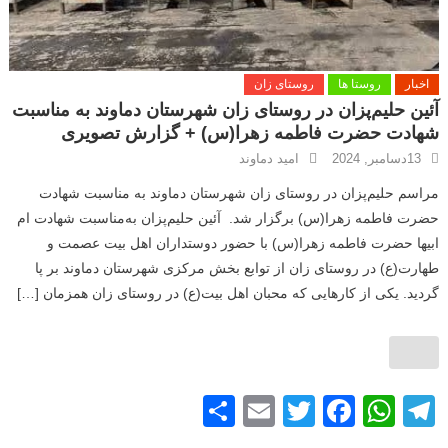
اخبار
روستا ها
روستای زان
آئین حلیم‌پزان در روستای زان شهرستان دماوند به‌ مناسبت
شهادت حضرت فاطمه زهرا(س) + گزارش تصویری
13دسامبر, 2024
امید دماوند
مراسم حلیم‌پزان در روستای زان شهرستان دماوند به‌ مناسبت شهادت
حضرت فاطمه زهرا(س) برگزار شد. آئین حلیم‌پزان به‌مناسبت شهادت ام
ابیها حضرت فاطمه زهرا(س) با حضور دوستداران اهل بیت عصمت و
طهارت(ع) در روستای زان از توابع بخش مرکزی شهرستان دماوند بر پا
گردید. يكی از كارهايی كه محبان اهل بيت(ع) در روستای زان همزمان […]
S
E
T
F
W
T
h
m
wi
a
h
el