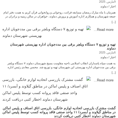
9مارس, 2025
بر ایجاد مجمع فارغ التحصیلان دانشگاه آزاد دماوند و تسهیل ادامه تحصیل خبرنگاران در رشته‌های
مرتبط با رسانه در واحد دماوند تاکید شد. در پایان این دیدار پس از تقدیر از خبرنگاران، در ضیافت
اخبار / دماوند
افطار کارکنان دانشگاه حضور یافتند. چاپ کردن و دریافت کتاب الکترونیکی امید دماوند پایگاه
همزمان با ماه مبارک رمضان مسابقه قرائت، روخوانی و روانخوانی قرآن کریم به همت دفتر امام
خبری امید دماوند امید مردم و رسانه ی مردمی
جمعه شهرستان و همکاری اداره آموزش و پرورش دماوند، خواهران در سالن زینبیه و برادران در
مسجد جامع دماوند برگزار گردید. حجت الاسلام فتاح دماوندی امام جمعه شهرستان به همراه
[...]
فروتن رئیس آموزش و پرورش با حضور در مراسم، ضمن سرکشی، از نحوه برگزاری مسابقات
بازدید به‌عمل آوردند‌. لازم به ذکر است به منتخبین در رشته روانخوانی کل قرآن کریم مبلغ پنج
Read more...
میلیون ریال در مراسم نماز عید سعید فطر اهدا خواهد شد. داوری این مسابقه را خانم مشهدی
آقایی در بخش خواهران و مهدی اسدالهی در بخش برادران بر عهده داشتند. انتهای پیام/ چاپ
کردن و دریافت کتاب الکترونیکی امید دماوند پایگاه خبری امید دماوند امید مردم و رسانه ی
مردمی
تهیه و توزیع ۷ دستگاه ویلچر برقی بین مددجویان اداره بهزیستی شهرستان
دماوند
6مارس, 2025
اخبار / دماوند
به همت سپاه پاسداران انقلاب اسلامی ناحیه مقاومت بسیج شهرستان دماوند ۷ دستگاه ویلچر
برقی بین مددجویان اداره بهزیستی این شهرستان تهیه و توزیع شد. محسن معادی رئیس اداره
بهزیستی شهرستان دماوند : از تهیه وتوزیع ۷ دستگاه ویلچر برقی بین مددجویان ویلچری واجد
[...]
شرایط اداره بهزیستی این شهرستان خبر داد. محسن معادی ضمن تقدیر و تشکر از زحمات
فرماندهی سپاه انقلاب اسلامی ناحیه دماوند و واحد محرومیت‌زدایی تحت امر آن فرماندهی
Read more...
محترم، اظهار کرد: ویلچرهای برقی مذکور از بهترین برندهای موجود در بازار تهیه گردیده است.
وی افزود: ارزش هر دستگاه یک میلیارد و سیصد و پنجاه میلیون ریال و جمعاً هفت دستگاه ویلچر
به ارزش نه میلیارد و چهارصد و پنجاه میلیون ریال معادل ۹۴۵ میلیون تومان بین ۷ نفر مددجویان
این نهاد توزیع گردیده است. چاپ کردن و دریافت کتاب الکترونیکی امید دماوند پایگاه خبری امید
دماوند امید مردم و رسانه ی مردمی
گشت مشترک بازرسی اتحادیه لوازم خانگی، بازرسی اتاق اصناف و پلیس اماکن
در مناطق گیلاوند و آبسرد/ ۱۱ واحد صنفی فاقد پروانه کسب توسط پلیس اماکن
شهرستان دماوند اخطار کتبی دریافت کردند