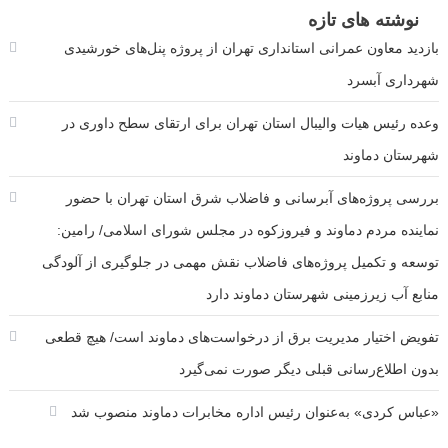
حوادث پرداختند و پس از ارزیابی‌ صورت‌گرفته، علل و مشکلات احصاء گردیده و گزارش مربوطه
نوشته های تازه
جهت اقدام عاجل از سوی فرماندار به مدیر کل راهداری استان منعکس گردید تا سریعا اقدام لازم
در راستای ترمیم و بازسازی صورت پذیرد تا از خطرات احتمالی پیشگیری گردد. چاپ کردن و
بازدید معاون عمرانی استانداری تهران از پروژه پنل‌های خورشیدی
دریافت کتاب الکترونیکی امید دماوند پایگاه خبری امید دماوند امید مردم و رسانه ی مردمی
شهرداری آبسرد
وعده رئیس هیات والیبال استان تهران برای ارتقای سطح داوری در
شهرستان دماوند
بررسی پروژه‌های آبرسانی و فاضلاب شرق استان تهران با حضور
نماینده مردم دماوند و فیروزکوه در مجلس شورای اسلامی/ رامین:
توسعه و تکمیل پروژه‌های فاضلاب نقش مهمی در جلوگیری از آلودگی
منابع آب زیرزمینی شهرستان دماوند دارد
تفویض اختیار مدیریت برق از درخواست‌های دماوند است/ هیچ قطعی
بدون اطلاع‌رسانی قبلی دیگر صورت نمی‌گیرد
«عباس کردی» به‌عنوان رئیس اداره مخابرات دماوند منصوب شد