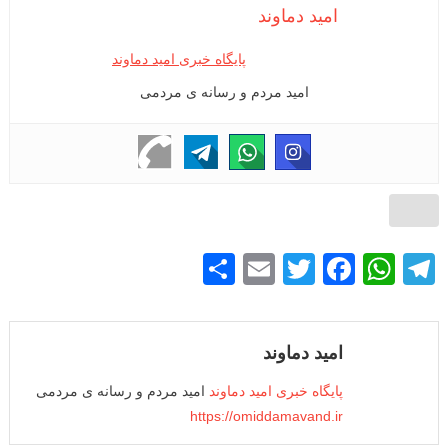
امید دماوند
پایگاه خبری امید دماوند
امید مردم و رسانه ی مردمی
S
E
T
F
W
T
h
m
wi
a
h
el
ar
ail
tt
c
at
e
امید دماوند
e
er
e
s
gr
b
A
a
پایگاه خبری امید دماوند
امید مردم و رسانه ی مردمی
https://omiddamavand.ir
o
p
m