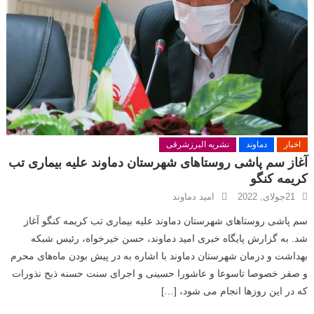
b
A
a
o
p
m
o
p
k
اخبار
دماوند
نشریه البرزشرقی
آغاز سم‌ پاشی روستاهای شهرستان دماوند علیه بیماری تب
کریمه کنگو
21جولای, 2022
امید دماوند
سم‌ پاشی روستاهای شهرستان دماوند علیه بیماری تب کریمه کنگو آغاز
شد. به گزارش پایگاه خبری امید دماوند، حسن خیرخواه، رئیس شبکه
بهداشت و درمان شهرستان دماوند با اشاره به در پیش بودن ماه‌های محرم
و صفر خصوصا تاسوعا و عاشورا حسینی و اجرای سنت حسنه ذبح نذورات
که در این روزها انجام می شود، […]