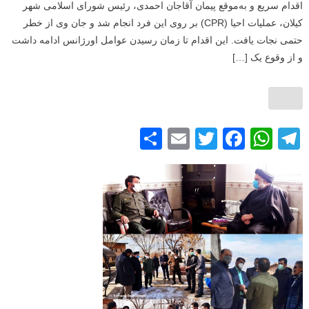
اقدام سریع و به‌موقع پیمان آقاجان احمدی، رئیس شورای اسلامی شهر
کیلان، عملیات احیا (CPR) بر روی این فرد انجام شد و جان وی از خطر
حتمی نجات یافت. این اقدام تا زمان رسیدن عوامل اورژانس ادامه داشت
و از وقوع یک […]
S
E
T
F
W
T
h
m
wi
a
h
el
ar
ail
tt
c
at
e
e
er
e
s
gr
b
A
a
o
p
m
o
p
k