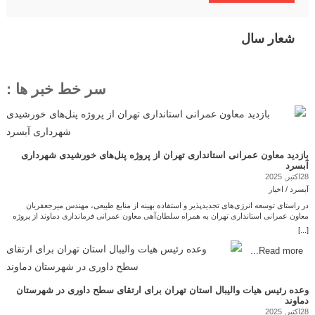
شعار سال
سر خط خبر ها :
بازدید معاون عمرانی استانداری تهران از پروژه پنل‌های خورشیدی شهرداری
آبسرد
28اکتبر, 2025
آبسرد / اخبار
در راستای توسعه انرژی‌های تجدیدپذیر و استفاده بهینه از منابع طبیعی، مهندس میرجعفریان
معاون عمرانی استانداری تهران به همراه سلطان‌آهی معاون عمرانی فرمانداری دماوند از پروژه
نصب پنل‌های خورشیدی در ساختمان شهرداری آبسرد بازدید کرد. این پروژه که در سه فاز با
[...]
مجموع توان ۲۲ کیلووات طراحی و اجرا شده، شامل ۳۷ عدد پنل خورشیدی با توان هرکدام ۶۰۰
وات است. همچنین برای بهره‌برداری کامل از انرژی خورشیدی، سه دستگاه سانورتر به منظور
Read more...
تبدیل انرژی خورشیدی به برق مصرفی و تأمین برق کل ساختمان شهرداری نصب شده است.
اجرای این طرح گامی مهم در جهت کاهش هزینه‌های برق مصرفی، کاهش آلودگی‌های
زیست‌محیطی و گسترش استفاده از انرژی‌های پاک در شهر آبسرد به شمار می‌رود و نشان‌دهنده
اهتمام مدیریت شهری در توسعه زیرساخت‌های سبز است. جانعلی‌زاده شهردار آبسرد در حاشیه
وعده رئیس هیات والیبال استان تهران برای ارتقای سطح داوری در شهرستان
این بازدید با تأکید بر اهمیت صیانت از محیط زیست، اظهار داشت: استمرار چنین پروژه‌هایی
دماوند
موجب ارتقای کیفیت زندگی شهری و الگوی مناسبی برای سایر نهادهای خدماتی خواهد بود. وی
28اکتبر, 2025