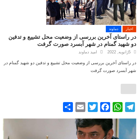
اخبار
دماوند
در راستای آخرین بررسی از وضعیت محل تشییع و تدفین
دو شهید گمنام در شهر آبسرد صورت گرفت
5ژانویه, 2022
امید دماوند
در راستای آخرین بررسی از وضعیت محل تشییع و تدفین دو شهید گمنام در
شهر آبسرد صورت گرفت
S
E
T
F
W
T
h
m
wi
a
h
el
ar
ail
tt
c
at
e
e
er
e
s
gr