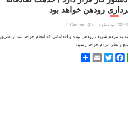
داری رودهن خواهد بود
امید دماوند
Comment(0)
نه به مردم شریف رودهن بوده و اقداماتی که انجام خواهد شد از طریق
مع و نظر مردم خواهد رسید.
S
E
T
F
W
h
m
wi
a
h
ar
ail
tt
c
at
e
er
e
s
b
A
o
p
o
p
k