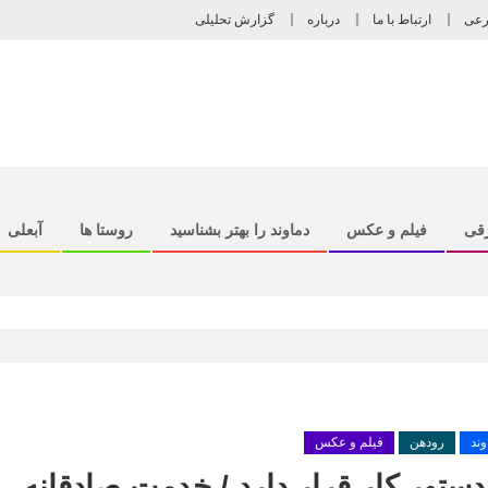
رعی
ارتباط با ما
درباره
گزارش تحلیلی
رقی
فیلم و عکس
دماوند را بهتر بشناسید
روستا ها
آبعلی
وند
رودهن
فیلم و عکس
تور کار قرار دارد / خدمت صادقانه