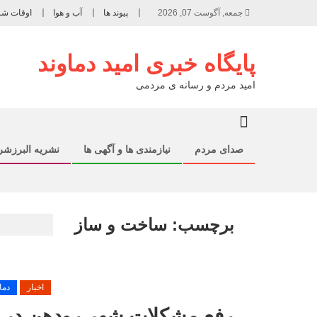
جمعه, آگوست 07, 2026
پیوند ها
آب و هوا
اوقات ش
پایگاه خبری امید دماوند
امید مردم و رسانه ی مردمی
صدای مردم
نیازمندی ها و آگهی ها
نشریه البرزش
برچسب:
ساخت و ساز
اخبار
دما
رفع مشکلات شهر رودهن در دس